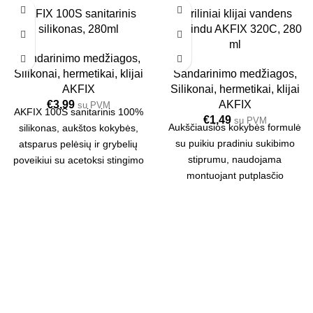
SOLD OUT
SOLD OUT
AKFIX 100S sanitarinis
Akriliniai klijai vandens
silikonas, 280ml
pagrindu AKFIX 320C, 280
24 VNT.
24 VNT.
ml
Sandarinimo medžiagos
,
Silikonai, hermetikai, klijai
Sandarinimo medžiagos
,
AKFIX
Silikonai, hermetikai, klijai
€
3,99
AKFIX
su PVM
AKFIX 100S sanitarinis 100%
€
1,49
su PVM
Aukščiausios kokybės formulė
silikonas, aukštos kokybės,
su puikiu pradiniu sukibimo
atsparus pelėsių ir grybelių
stiprumu, naudojama
poveikiui su acetoksi stingimo
montuojant putplasčio
sistema, skirtas tarpų
gaminius.
užpildymui ir sandarinimui
vonios, virtuvės ir dušo kabinų
patalpose.