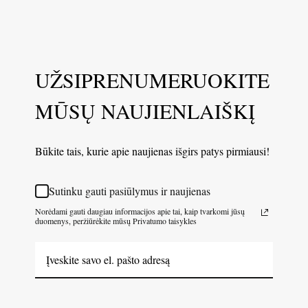
UŽSIPRENUMERUOKITE
MŪSŲ NAUJIENLAIŠKĮ
Būkite tais, kurie apie naujienas išgirs patys pirmiausi!
Sutinku gauti pasiūlymus ir naujienas
Norėdami gauti daugiau informacijos apie tai, kaip tvarkomi jūsų
duomenys, peržiūrėkite mūsų Privatumo taisykles