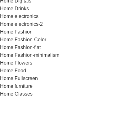
Home Digitals
Home Drinks
Home electronics
Home electronics-2
Home Fashion
Home Fashion-Color
Home Fashion-flat
Home Fashion-minimalism
Home Flowers
Home Food
Home Fullscreen
Home furniture
Home Glasses
Home Grid
Home Grocery
Home Handmade
Home Hardware
Home infinite-scrolling