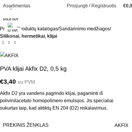
Asortimentas
Prisijungti / Registruotis
€
0,
Click to enlarge
SOLD OUT
Pradžia
Produktų katalogas
Sandarinimo medžiagos
12 VNT.
Silikonai, hermetikai, klijai
PVA klijai Akfix D2, 0,5 kg
€
3,40
su PVM
Akfix D2 yra vandens pagrindo klijai, pagaminti iš
polivinilacetato homopolimero emulsijos. Jis specialiai
sukurtas taip, kad atitiktų EN 204 (D2) reikalavimus.
PREKINIS ŽENKLAS
AKFIX