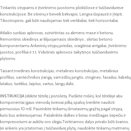
Tinkantis strypams ir įtvirtinimo juostoms plokščiose ir tuščiavidurėse
konstrukcijose. Be stirenų ir beveik bekvapis. Lengva išspausti ir įtepti.
Tiksotropinis, gali būti naudojamas tiek vertikaliai, tiek horizontaliai.
Atlaiko sunkias apkrovas, sutvirtintas su akmens mase ir betonu.
Remontinis skiedinys ar klijuojamasis skiedinys , skirtas betono
komponentams.Ankerinių strypų priedas, sraigtiniai antgaliai, įtvirtinimo
juostos, profiliai ir t.t. Vidutinės apkrovos taikytinos tuščiavidurėms
plytoms.
Taisant:medines konstrukcijas, metalines konstrukcijas, metalinius
profilius, santechnikos įrangą, vamzdžių jungtis, stogines, fasadus, kabelių
latakus, turėklus, laiptus, vartus, langų dalis.
INSTRUKCIJA
Įdėkite tūtelę į pistoletą. Purškite mišinį, kol tūtelėje abu
komponentai įgaus vienodą šviesiai pilką spalvą (venkite naudoti
pirmuosius 10 ml). Pasirinkite tinkamų išmatavimų grąžtą pagal strypą,
kuris bus ankeriuojamas. Pašalinkite dulkes ir birias medžiagas šepečiu ir
kompresoriumi ar aukštu oro slėgiu.Tvirtinamos dalys privalo būti švarios.
Jei ankeris yra įstatomas į tuščiavidurę plytą, naudokite tinkamų matmenų