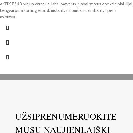
AKFIX E340
yra universalūs, labai patvarūs ir labai stiprūs epoksidiniai klijai.
Lengvai pritaikomi, greitai džiūstantys ir puikiai sukimbantys per 5
minutes.
UŽSIPRENUMERUOKITE
MŪSŲ NAUJIENLAIŠKĮ