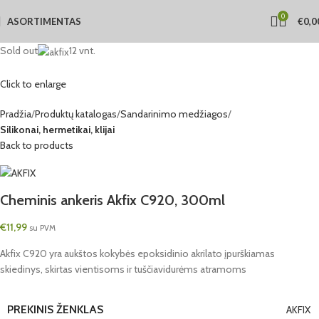
0
ASORTIMENTAS
€
0,0
Sold out
12 vnt.
Click to enlarge
Pradžia
Produktų katalogas
Sandarinimo medžiagos
Silikonai, hermetikai, klijai
Back to products
Cheminis ankeris Akfix C920, 300ml
€
11,99
su PVM
Akfix C920 yra aukštos kokybės epoksidinio akrilato įpurškiamas
skiedinys, skirtas vientisoms ir tuščiavidurėms atramoms
PREKINIS ŽENKLAS
AKFIX