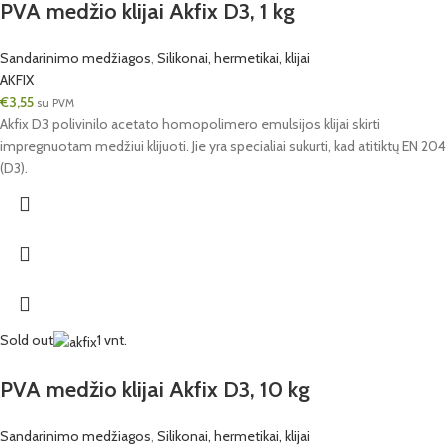
PVA medžio klijai Akfix D3, 1 kg
Sandarinimo medžiagos
,
Silikonai, hermetikai, klijai
AKFIX
€
3,55
su PVM
Akfix D3 polivinilo acetato homopolimero emulsijos klijai skirti
impregnuotam medžiui klijuoti. Jie yra specialiai sukurti, kad atitiktų EN 204
(D3).
Sold out
1 vnt.
PVA medžio klijai Akfix D3, 10 kg
Sandarinimo medžiagos
,
Silikonai, hermetikai, klijai