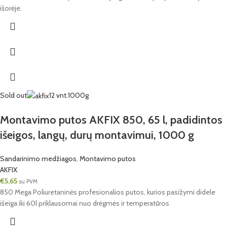
išorėje.
Sold out
12 vnt.
1000g
Montavimo putos AKFIX 850, 65 l, padidintos
išeigos, langų, durų montavimui, 1000 g
Sandarinimo medžiagos
,
Montavimo putos
AKFIX
€
5,65
su PVM
850 Mega Poliuretaninės profesionalios putos, kurios pasižymi didele
išeiga iki 60l priklausomai nuo drėgmės ir temperatūros