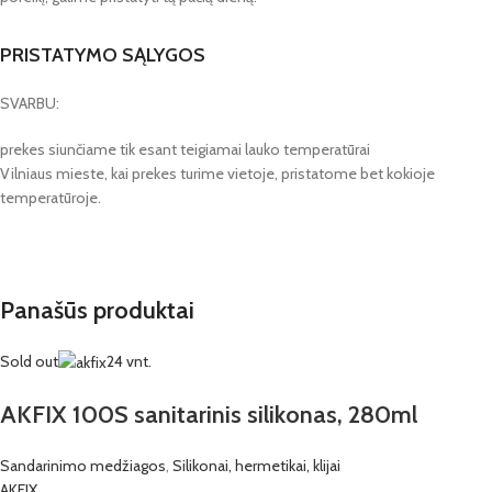
PRISTATYMO SĄLYGOS
SVARBU:
prekes siunčiame tik esant teigiamai lauko temperatūrai
Vilniaus mieste, kai prekes turime vietoje, pristatome bet kokioje
temperatūroje.
Panašūs produktai
Sold out
24 vnt.
AKFIX 100S sanitarinis silikonas, 280ml
Sandarinimo medžiagos
,
Silikonai, hermetikai, klijai
AKFIX