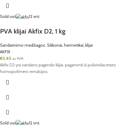
Sold out
12 vnt.
PVA klijai Akfix D2, 1 kg
Sandarinimo medžiagos
,
Silikonai, hermetikai, klijai
AKFIX
€
5,40
su PVM
Akfix D2 yra vandens pagrindo klijai, pagaminti iš polivinilacetato
homopolimero emulsijos.
Sold out
12 vnt.