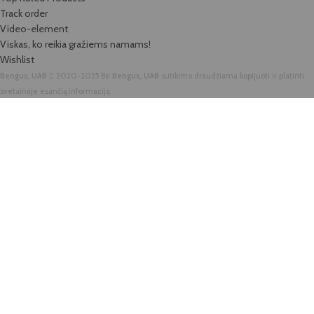
Track order
Video-element
Viskas, ko reikia gražiems namams!
Wishlist
Bengus, UAB
2020-2025 Be
Bengus, UAB
sutikimo draudžiama kopijuoti ir platinti
svetainėje esančią informaciją.