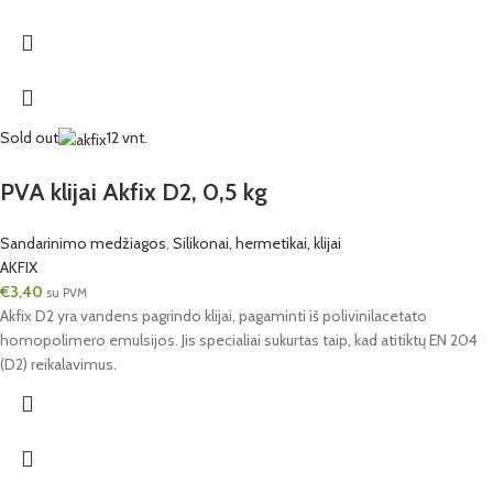
Sold out
12 vnt.
PVA klijai Akfix D2, 0,5 kg
Sandarinimo medžiagos
,
Silikonai, hermetikai, klijai
AKFIX
€
3,40
su PVM
Akfix D2 yra vandens pagrindo klijai, pagaminti iš polivinilacetato
homopolimero emulsijos. Jis specialiai sukurtas taip, kad atitiktų EN 204
(D2) reikalavimus.