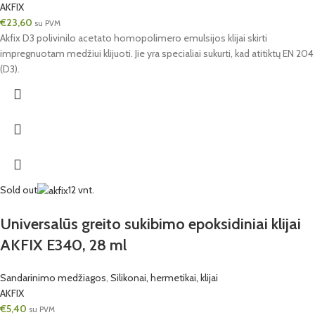
AKFIX
€
23,60
su PVM
Akfix D3 polivinilo acetato homopolimero emulsijos klijai skirti
impregnuotam medžiui klijuoti. Jie yra specialiai sukurti, kad atitiktų EN 204
(D3).
Sold out
12 vnt.
Universalūs greito sukibimo epoksidiniai klijai
AKFIX E340, 28 ml
Sandarinimo medžiagos
,
Silikonai, hermetikai, klijai
AKFIX
€
5,40
su PVM