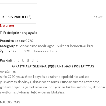
KIEKIS PAKUOTĖJE
12 vnt.
Neturime
Pridėti prie norų sąrašo
Produkto kodas:
C920
Kategorijos:
Sandarinimo medžiagos
,
Silikonai, hermetikai, klijai
Žymos:
12 vnt.
,
c920
,
cheminis ankeris
Pasidalinti:
APRAŠYMAS
ATSILIEPIMAI (0)
IŠSIUNTIMAS & PRISTATYMAS
Aprašymas
Akfix C920 yra aukštos kokybės be stireno epoksidinio akrilato
įpurškiamas skiedinys, skirtas vientisoms ir tuščiavidurėms atramoms,
greitai kietėjantis. Jis tinkamas naudoti įvairiais būdais su betonu, akmeniu,
skylėtomis plytomis, tuščiaviduriais blokeliais.
NAUDOJIMAS