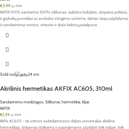
€
3,99
su PVM
AKFIX 100S sanitarinis 100% silikonas, aukštos kokybės, atsparus pelėsių
ir grybelių poveikiui su acetoksi stingimo sistema, skirtas tarpų užpildymui
ir sandarinimui vonios, virtuvės ir dušo kabinų patalpose.
Sold out
24 vnt.
Akrilinis hermetikas AKFIX AC605, 310ml
Sandarinimo medžiagos
,
Silikonai, hermetikai, klijai
AKFIX
€
1,39
su PVM
Akfix AC605 - tai vienos sudedamosios dalies universalus akrilinis
hermetikas, tinkamas įtrūkiams ir sujungimams užpildyti tiek viduje, tiek