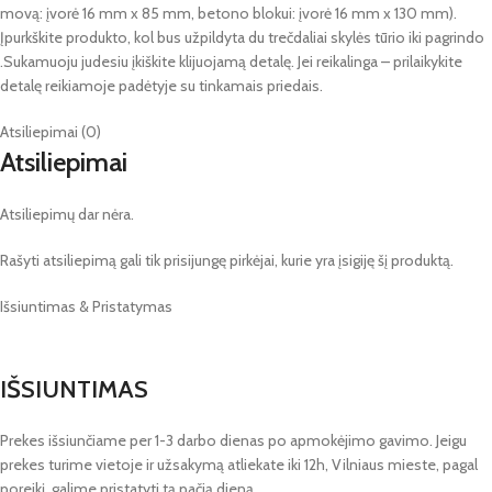
movą: įvorė 16 mm x 85 mm, betono blokui: įvorė 16 mm x 130 mm).
Įpurkškite produkto, kol bus užpildyta du trečdaliai skylės tūrio iki pagrindo
.Sukamuoju judesiu įkiškite klijuojamą detalę. Jei reikalinga – prilaikykite
detalę reikiamoje padėtyje su tinkamais priedais.
Atsiliepimai (0)
Atsiliepimai
Atsiliepimų dar nėra.
Rašyti atsiliepimą gali tik prisijungę pirkėjai, kurie yra įsigiję šį produktą.
Išsiuntimas & Pristatymas
IŠSIUNTIMAS
Prekes išsiunčiame per 1-3 darbo dienas po apmokėjimo gavimo. Jeigu
prekes turime vietoje ir užsakymą atliekate iki 12h, Vilniaus mieste, pagal
poreikį, galime pristatyti tą pačią dieną.