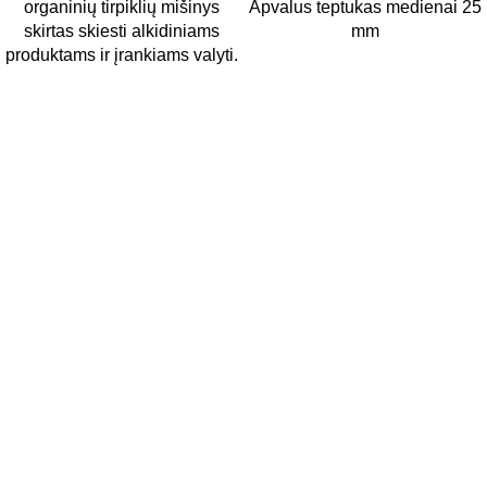
organinių tirpiklių mišinys
Apvalus teptukas medienai 25
skirtas skiesti alkidiniams
mm
produktams ir įrankiams valyti.