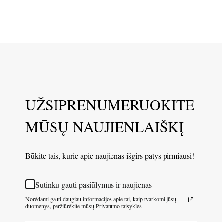
UŽSIPRENUMERUOKITE
MŪSŲ NAUJIENLAIŠKĮ
Būkite tais, kurie apie naujienas išgirs patys pirmiausi!
Sutinku gauti pasiūlymus ir naujienas
Norėdami gauti daugiau informacijos apie tai, kaip tvarkomi jūsų
duomenys, peržiūrėkite mūsų Privatumo taisykles