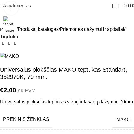
0
Asortimentas
€
0,0
Click to enlarge
12 VNT.
Pradžia
Produktų katalogas
Priemonės dažymui ir apdailai
70MM
Teptukai
Universalus plokščias MAKO teptukas Standart,
352970K, 70 mm.
€
2,00
su PVM
Universalus plokščias teptukas sienų ir fasadų dažymui, 70mm
PREKINIS ŽENKLAS
MAKO