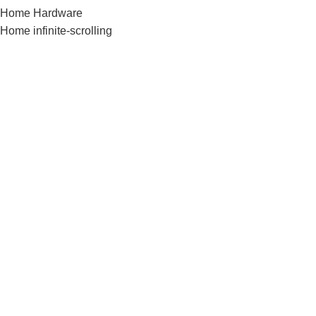
Home Hardware
Home infinite-scrolling
Home Jewellery
Home landing
Home landing-gadget
Home Lingerie
Home lookbook
Home magazine
Home Marketplace
Home Medical
Home Medical-marijuana
Home Minimalism
Home Mobile-App
Home Motorcycle
Home organic
Home parallax
Home Retail-2
Home Shoes