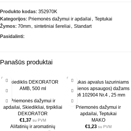
Produkto kodas:
352970K
Kategorijos:
Priemonės dažymui ir apdailai
,
Teptukai
Žymos:
70mm
,
sintetiniai šereliai
,
Standart
Pasidalinti:
Panašūs produktai
Skiediklis DEKORATOR
Teptukas apvalus lazuriniams
6 VNT.
6 VNT.
AMB, 500 ml
(medienos apsaugos) dažams
25MM
0.5L
Profi 102904 Nr.4 , 25 mm
Priemonės dažymui ir
apdailai
,
Skiedikliai, tirpikliai
Priemonės dažymui ir
DEKORATOR
apdailai
,
Teptukai
€
1,37
MAKO
su PVM
Alifatinių ir aromatinių
€
1,23
su PVM