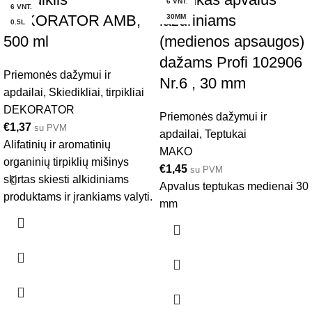
6 VNT.
6 VNT.
DEKORATOR AMB,
lazuriniams
30MM
0.5L
500 ml
(medienos apsaugos)
dažams Profi 102906
Priemonės dažymui ir
Nr.6 , 30 mm
apdailai
,
Skiedikliai, tirpikliai
DEKORATOR
Priemonės dažymui ir
€
1,37
su PVM
apdailai
,
Teptukai
Alifatinių ir aromatinių
MAKO
organinių tirpiklių mišinys
€
1,45
su PVM
skirtas skiesti alkidiniams
Apvalus teptukas medienai 30
produktams ir įrankiams valyti.
mm