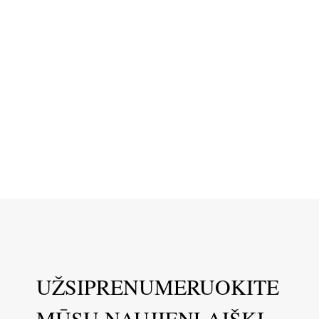
UŽSIPRENUMERUOKITE
MŪSŲ NAUJIENLAIŠKĮ