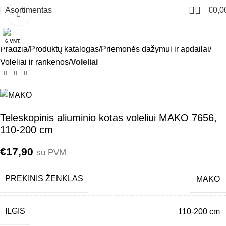
0
Asortimentas
€
0,0
Click to enlarge
6 VNT.
Pradžia
Produktų katalogas
Priemonės dažymui ir apdailai
Voleliai ir rankenos
Voleliai
Teleskopinis aliuminio kotas voleliui MAKO 7656,
110-200 cm
€
17,90
su PVM
PREKINIS ŽENKLAS
MAKO
ILGIS
110-200 cm